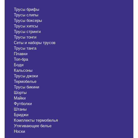
Трусы брифы
Трусы слипы
Трусы боксеры
Трусы хипсы
Трусы стринги
Трусы тонги
Сеты и наборы трусов
Трусы танга
Плавки
Топ-бра
Боди
Кальсоны
Трусы джоки
Термобелье
Трусы бикини
Шорты
Майки
Футболки
Штаны
Бриджи
Комплекты термобелья
Утягивающее белье
Носки