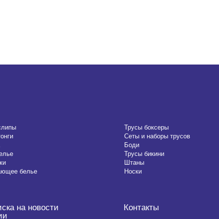
слипы
Трусы боксеры
тонги
Сеты и наборы трусов
Боди
елье
Трусы бикини
ки
Штаны
ающее белье
Носки
ска на новости
Контакты
ии