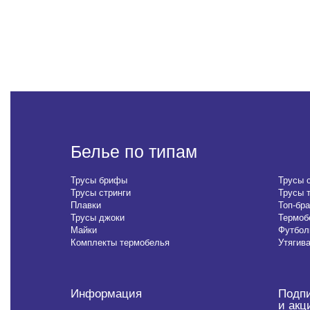
Белье по типам
Трусы брифы
Трусы 
Трусы стринги
Трусы 
Плавки
Топ-бра
Трусы джоки
Термоб
Майки
Футбол
Комплекты термобелья
Утягив
Информация
Подпи
и акц