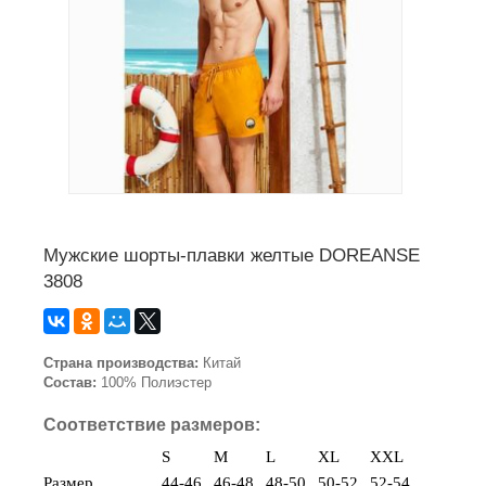
Мужские шорты-плавки желтые DOREANSE
3808
Страна производства:
Китай
Состав:
100% Полиэстер
Соответствие размеров:
S
M
L
XL
XXL
Размер
44-46
46-48
48-50
50-52
52-54