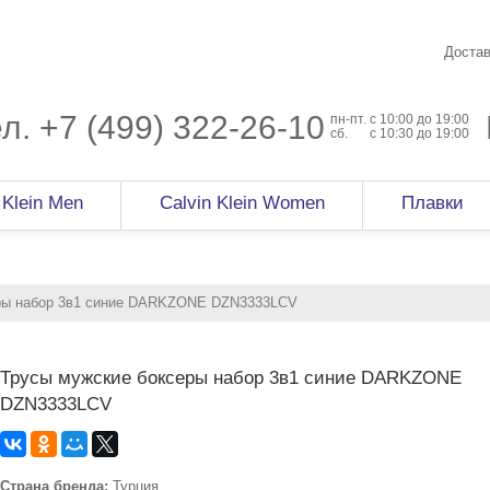
Достав
ел.
+7 (499) 322-26-10
пн-пт.
c 10:00 до 19:00
сб.
с 10:30 до 19:00
 Klein Men
Calvin Klein Women
Плавки
ры набор 3в1 синие DARKZONE DZN3333LCV
Трусы мужские боксеры набор 3в1 синие DARKZONE
DZN3333LCV
Страна бренда:
Турция