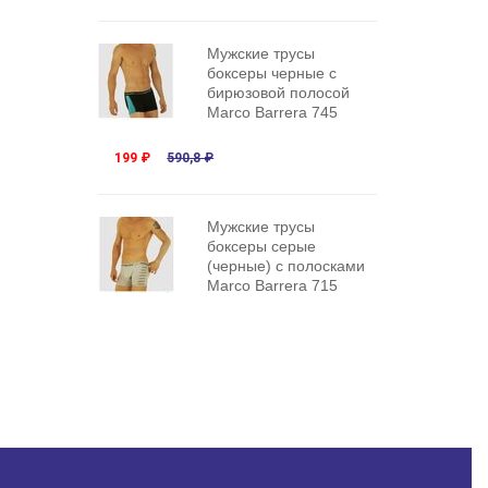
Мужские трусы
боксеры черные с
бирюзовой полосой
Marco Barrera 745
199 ₽
590,8 ₽
Мужские трусы
боксеры серые
(черные) с полосками
Marco Barrera 715
199 ₽
590,8 ₽
Мужские спортивные
боксеры Andrew
Christian Yellow Sport
Mesh Boxer