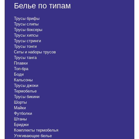
Белье по типам
Трусы брифы
Трусы слипы
Трусы боксеры
Трусы хипсы
Трусы стринги
Трусы тонги
Сеты и наборы трусов
Трусы танга
Плавки
Топ-бра
Боди
Кальсоны
Трусы джоки
Термобелье
Трусы бикини
Шорты
Майки
Футболки
Штаны
Бриджи
Комплекты термобелья
Утягивающее белье