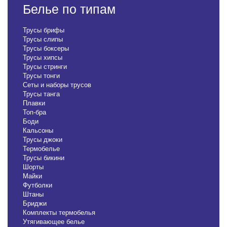
Белье по типам
Трусы брифы
Трусы слипы
Трусы боксеры
Трусы хипсы
Трусы стринги
Трусы тонги
Сеты и наборы трусов
Трусы танга
Плавки
Топ-бра
Боди
Кальсоны
Трусы джоки
Термобелье
Трусы бикини
Шорты
Майки
Футболки
Штаны
Бриджи
Комплекты термобелья
Утягивающее белье