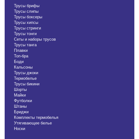
Трусы брифы
Трусы слипы
Трусы боксеры
Трусы хипсы
Трусы стринги
Трусы тонги
Сеты и наборы трусов
Трусы танга
Плавки
Топ-бра
Боди
Кальсоны
Трусы джоки
Термобелье
Трусы бикини
Шорты
Майки
Футболки
Штаны
Бриджи
Комплекты термобелья
Утягивающее белье
Носки