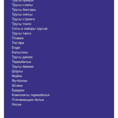
Трусы брифы
Трусы слипы
Трусы боксеры
Трусы хипсы
Трусы стринги
Трусы тонги
Сеты и наборы трусов
Трусы танга
Плавки
Топ-бра
Боди
Кальсоны
Трусы джоки
Термобелье
Трусы бикини
Шорты
Майки
Футболки
Штаны
Бриджи
Комплекты термобелья
Утягивающее белье
Носки