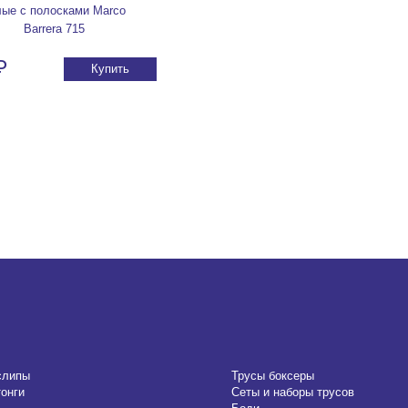
лые с полосками Marco
Barrera 715
₽
Купить
слипы
Трусы боксеры
тонги
Сеты и наборы трусов