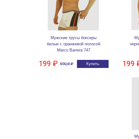
Мужские трусы боксеры
Му
белые с оранжевой полосой
черн
Marco Barrera 747
199 ₽
199 
590,8 ₽
Купить
Му