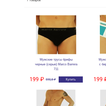
7 товаров
Мужские трусы брифы
Мужс
черные (серые) Marco Barrera
с би
711
199 ₽
199 
590,8 ₽
Купить