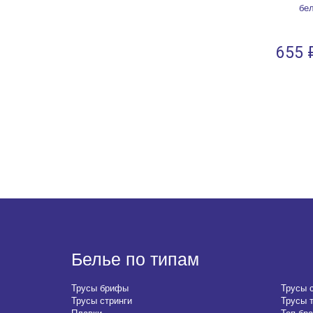
бе
655 
Белье по типам
Трусы брифы
Трусы 
Трусы стринги
Трусы 