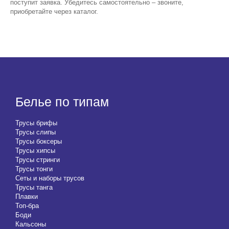
поступит заявка. Убедитесь самостоятельно – звоните,
приобретайте через каталог.
Белье по типам
Трусы брифы
Трусы слипы
Трусы боксеры
Трусы хипсы
Трусы стринги
Трусы тонги
Сеты и наборы трусов
Трусы танга
Плавки
Топ-бра
Боди
Кальсоны