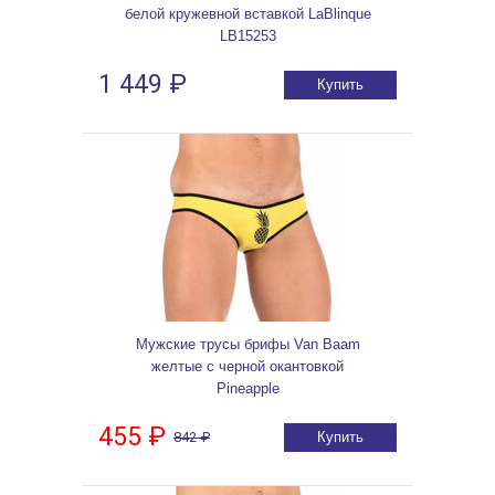
белой кружевной вставкой LaBlinque
LB15253
1 449 ₽
Купить
Мужские трусы брифы Van Baam
желтые с черной окантовкой
Pineapple
455 ₽
842 ₽
Купить