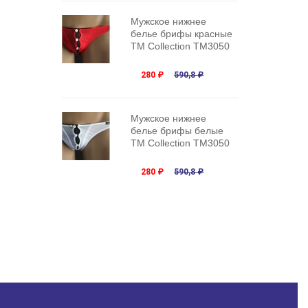
Мужское нижнее
белье брифы красные
TM Collection TM3050
280 ₽
590,8 ₽
Мужское нижнее
белье брифы белые
TM Collection TM3050
280 ₽
590,8 ₽
Мужские трусы брифы
фиолетовые
Superbody Tuesday
Violet Brief
280 ₽
463,1 ₽