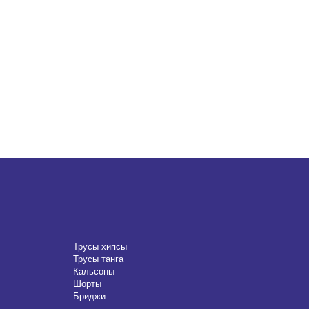
Трусы хипсы
Трусы танга
Кальсоны
Шорты
Бриджи