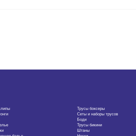
слипы
Трусы боксеры
тонги
Сеты и наборы трусов
Боди
елье
Трусы бикини
ки
Штаны
ающее белье
Носки