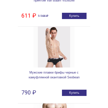
принтом Van Baam Vb39266
611 ₽
1 144 ₽
Купить
Мужские плавки брифы черные с
камуфляжной окантовкой Seobean
790 ₽
Купить