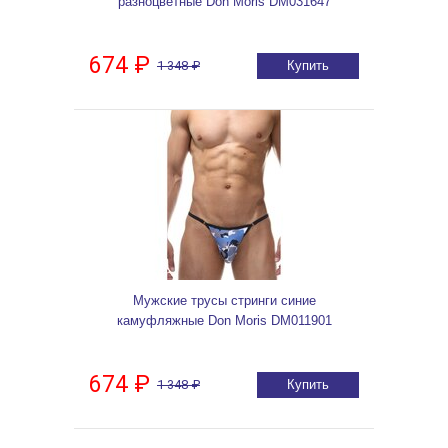
разноцветные Don Moris DM031647
674 ₽
1 348 ₽
Купить
Мужские трусы стринги синие
камуфляжные Don Moris DM011901
674 ₽
1 348 ₽
Купить