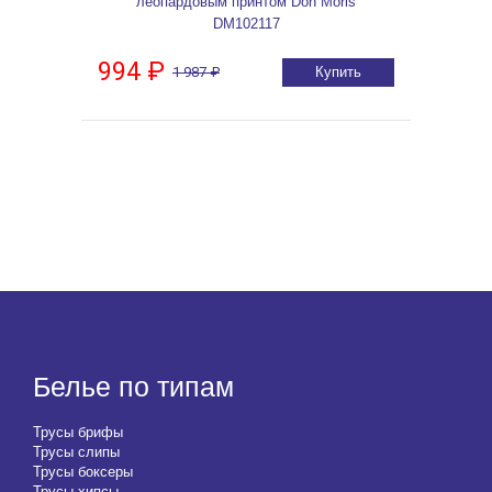
леопардовым принтом Don Moris
DM102117
994 ₽
1 987 ₽
Купить
Белье по типам
Трусы брифы
Трусы слипы
Трусы боксеры
Трусы хипсы