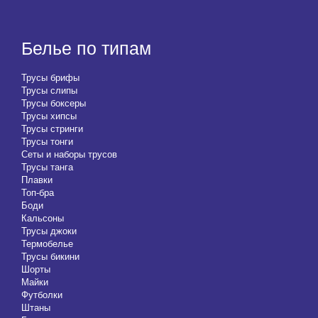
Белье по типам
Трусы брифы
Трусы слипы
Трусы боксеры
Трусы хипсы
Трусы стринги
Трусы тонги
Сеты и наборы трусов
Трусы танга
Плавки
Топ-бра
Боди
Кальсоны
Трусы джоки
Термобелье
Трусы бикини
Шорты
Майки
Футболки
Штаны