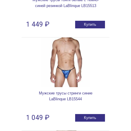
синей резинкой LaBlinque LB15513
1 449 ₽
Купить
Мужские трусы стринги синие
LaBlinque LB15544
1 049 ₽
Купить