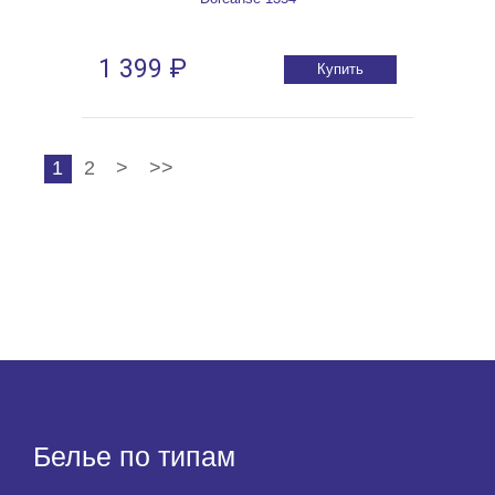
1 399 ₽
Купить
1
2
>
>>
Белье по типам