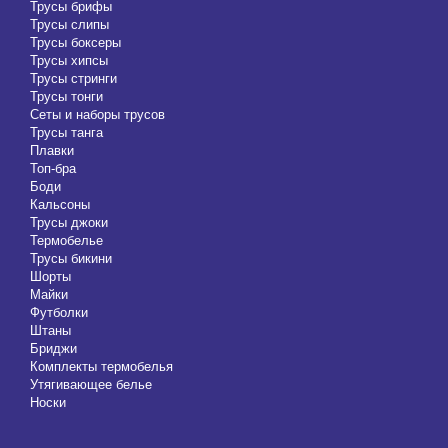
Трусы брифы
Трусы слипы
Трусы боксеры
Трусы хипсы
Трусы стринги
Трусы тонги
Сеты и наборы трусов
Трусы танга
Плавки
Топ-бра
Боди
Кальсоны
Трусы джоки
Термобелье
Трусы бикини
Шорты
Майки
Футболки
Штаны
Бриджи
Комплекты термобелья
Утягивающее белье
Носки