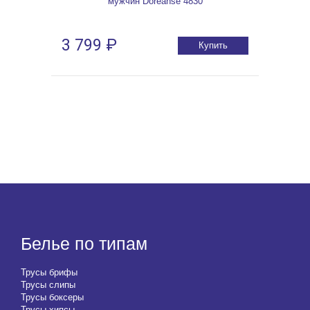
мужчин Doreanse 4830
3 799 ₽
Купить
Белье по типам
Трусы брифы
Трусы слипы
Трусы боксеры
Трусы хипсы