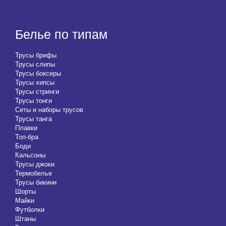
Белье по типам
Трусы брифы
Трусы слипы
Трусы боксеры
Трусы хипсы
Трусы стринги
Трусы тонги
Сеты и наборы трусов
Трусы танга
Плавки
Топ-бра
Боди
Кальсоны
Трусы джоки
Термобелье
Трусы бикини
Шорты
Майки
Футболки
Штаны