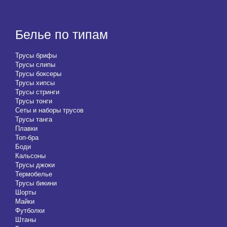
Белье по типам
Трусы брифы
Трусы слипы
Трусы боксеры
Трусы хипсы
Трусы стринги
Трусы тонги
Сеты и наборы трусов
Трусы танга
Плавки
Топ-бра
Боди
Кальсоны
Трусы джоки
Термобелье
Трусы бикини
Шорты
Майки
Футболки
Штаны