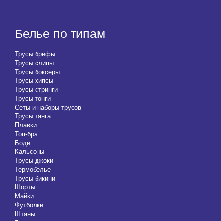
Белье по типам
Трусы брифы
Трусы слипы
Трусы боксеры
Трусы хипсы
Трусы стринги
Трусы тонги
Сеты и наборы трусов
Трусы танга
Плавки
Топ-бра
Боди
Кальсоны
Трусы джоки
Термобелье
Трусы бикини
Шорты
Майки
Футболки
Штаны