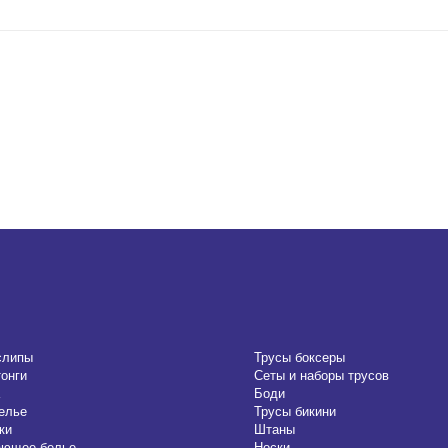
слипы
Трусы боксеры
тонги
Сеты и наборы трусов
Боди
елье
Трусы бикини
ки
Штаны
ающее белье
Носки