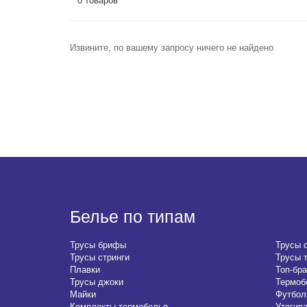
0 товаров
Извините, по вашему запросу ничего не найдено
Белье по типам
Трусы брифы
Трусы 
Трусы стринги
Трусы 
Плавки
Топ-бра
Трусы джоки
Термоб
Майки
Футбол
Комплекты термобелья
Утягив