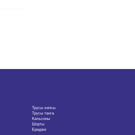
Трусы хипсы
Трусы танга
Кальсоны
Шорты
Бриджи