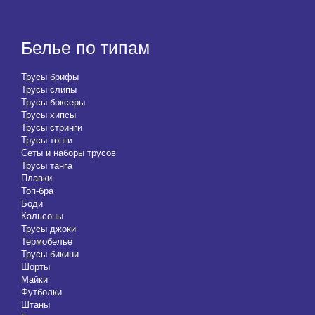
Белье по типам
Трусы брифы
Трусы слипы
Трусы боксеры
Трусы хипсы
Трусы стринги
Трусы тонги
Сеты и наборы трусов
Трусы танга
Плавки
Топ-бра
Боди
Кальсоны
Трусы джоки
Термобелье
Трусы бикини
Шорты
Майки
Футболки
Штаны