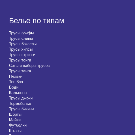
Белье по типам
Трусы брифы
Трусы слипы
Трусы боксеры
Трусы хипсы
Трусы стринги
Трусы тонги
Сеты и наборы трусов
Трусы танга
Плавки
Топ-бра
Боди
Кальсоны
Трусы джоки
Термобелье
Трусы бикини
Шорты
Майки
Футболки
Штаны