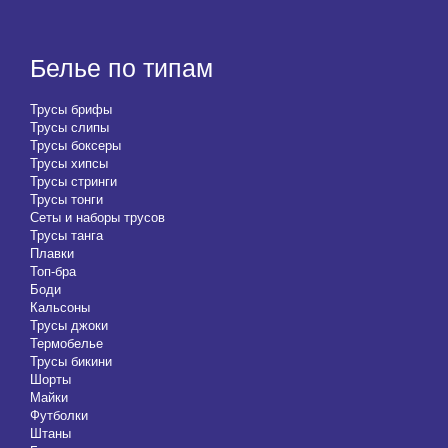
Белье по типам
Трусы брифы
Трусы слипы
Трусы боксеры
Трусы хипсы
Трусы стринги
Трусы тонги
Сеты и наборы трусов
Трусы танга
Плавки
Топ-бра
Боди
Кальсоны
Трусы джоки
Термобелье
Трусы бикини
Шорты
Майки
Футболки
Штаны