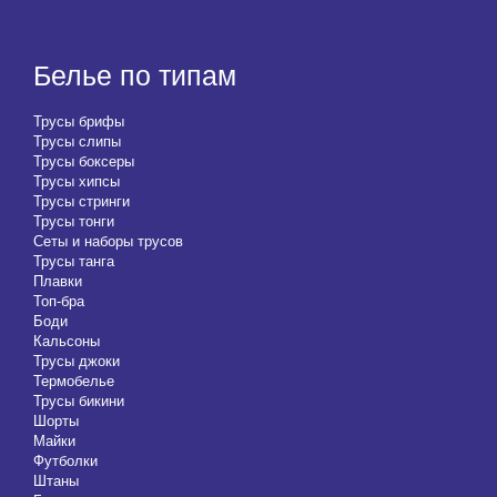
Белье по типам
Трусы брифы
Трусы слипы
Трусы боксеры
Трусы хипсы
Трусы стринги
Трусы тонги
Сеты и наборы трусов
Трусы танга
Плавки
Топ-бра
Боди
Кальсоны
Трусы джоки
Термобелье
Трусы бикини
Шорты
Майки
Футболки
Штаны