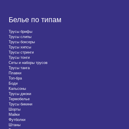
Белье по типам
Трусы брифы
Трусы слипы
Трусы боксеры
Трусы хипсы
Трусы стринги
Трусы тонги
Сеты и наборы трусов
Трусы танга
Плавки
Топ-бра
Боди
Кальсоны
Трусы джоки
Термобелье
Трусы бикини
Шорты
Майки
Футболки
Штаны