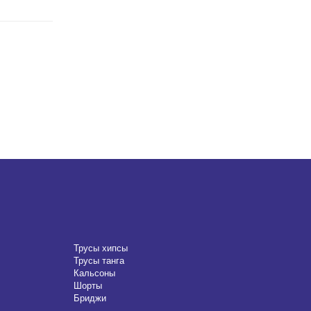
Трусы хипсы
Трусы танга
Кальсоны
Шорты
Бриджи