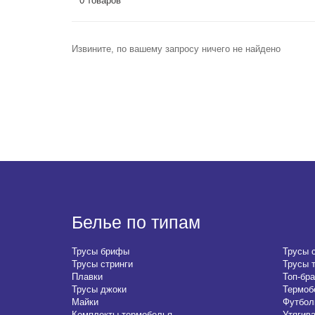
0 товаров
Извините, по вашему запросу ничего не найдено
Белье по типам
Трусы брифы
Трусы 
Трусы стринги
Трусы 
Плавки
Топ-бра
Трусы джоки
Термоб
Майки
Футбол
Комплекты термобелья
Утягив