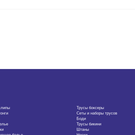
слипы
Трусы боксеры
тонги
Сеты и наборы трусов
Боди
елье
Трусы бикини
ки
Штаны
ающее белье
Носки