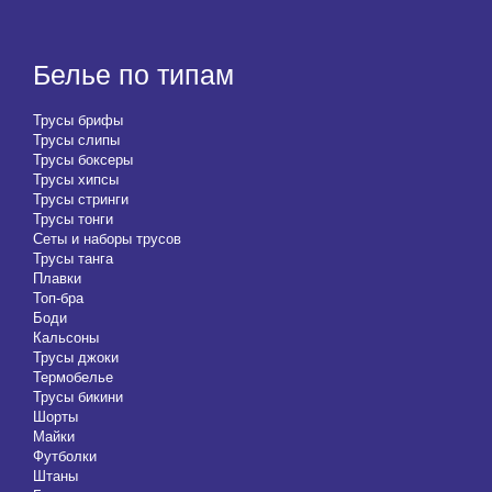
Белье по типам
Трусы брифы
Трусы слипы
Трусы боксеры
Трусы хипсы
Трусы стринги
Трусы тонги
Сеты и наборы трусов
Трусы танга
Плавки
Топ-бра
Боди
Кальсоны
Трусы джоки
Термобелье
Трусы бикини
Шорты
Майки
Футболки
Штаны