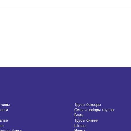
слипы
Трусы боксеры
тонги
Сеты и наборы трусов
Боди
елье
Трусы бикини
ки
Штаны
ающее белье
Носки