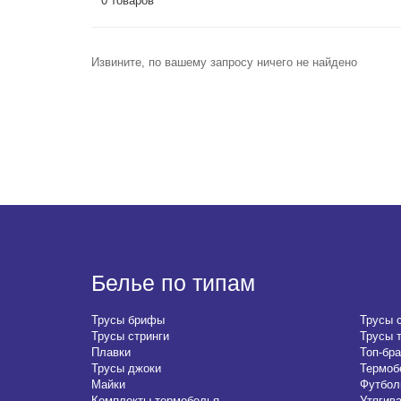
0 товаров
Извините, по вашему запросу ничего не найдено
Белье по типам
Трусы брифы
Трусы 
Трусы стринги
Трусы 
Плавки
Топ-бра
Трусы джоки
Термоб
Майки
Футбол
Комплекты термобелья
Утягив