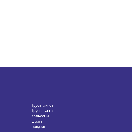
Трусы хипсы
Трусы танга
Кальсоны
Шорты
Бриджи