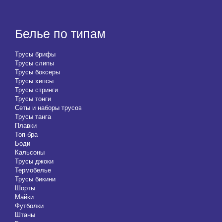
Белье по типам
Трусы брифы
Трусы слипы
Трусы боксеры
Трусы хипсы
Трусы стринги
Трусы тонги
Сеты и наборы трусов
Трусы танга
Плавки
Топ-бра
Боди
Кальсоны
Трусы джоки
Термобелье
Трусы бикини
Шорты
Майки
Футболки
Штаны