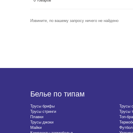
0 товаров
Извините, по вашему запросу ничего не найдено
Белье по типам
Трусы брифы
Трусы 
Трусы стринги
Трусы 
Плавки
Топ-бра
Трусы джоки
Термоб
Майки
Футбол
Комплекты термобелья
Утягив