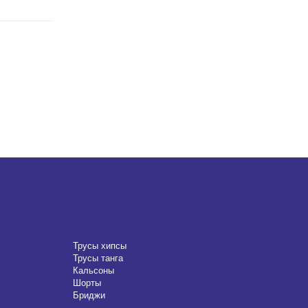
Трусы хипсы
Трусы танга
Кальсоны
Шорты
Бриджи