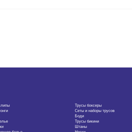
слипы
Трусы боксеры
тонги
Сеты и наборы трусов
Боди
елье
Трусы бикини
ки
Штаны
ающее белье
Носки