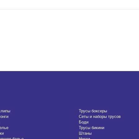
слипы
Трусы боксеры
тонги
Сеты и наборы трусов
Боди
елье
Трусы бикини
ки
Штаны
ающее белье
Носки