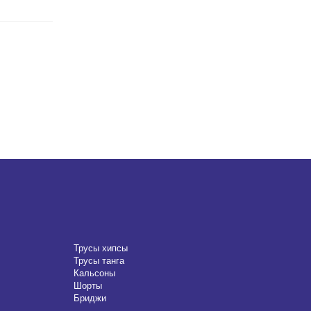
Трусы хипсы
Трусы танга
Кальсоны
Шорты
Бриджи