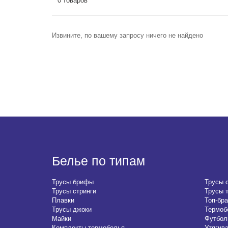
0 товаров
Извините, по вашему запросу ничего не найдено
Белье по типам
Трусы брифы
Трусы 
Трусы стринги
Трусы 
Плавки
Топ-бра
Трусы джоки
Термоб
Майки
Футбол
Комплекты термобелья
Утягив