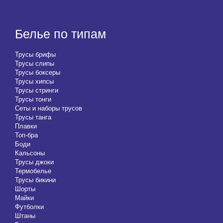
Белье по типам
Трусы брифы
Трусы слипы
Трусы боксеры
Трусы хипсы
Трусы стринги
Трусы тонги
Сеты и наборы трусов
Трусы танга
Плавки
Топ-бра
Боди
Кальсоны
Трусы джоки
Термобелье
Трусы бикини
Шорты
Майки
Футболки
Штаны