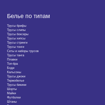
Белье по типам
Трусы брифы
Трусы слипы
Трусы боксеры
Трусы хипсы
Трусы стринги
Трусы тонги
Сеты и наборы трусов
Трусы танга
Плавки
Топ-бра
Боди
Кальсоны
Трусы джоки
Термобелье
Трусы бикини
Шорты
Майки
Футболки
Штаны