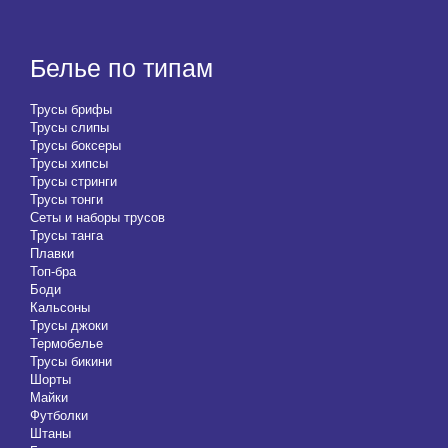
Белье по типам
Трусы брифы
Трусы слипы
Трусы боксеры
Трусы хипсы
Трусы стринги
Трусы тонги
Сеты и наборы трусов
Трусы танга
Плавки
Топ-бра
Боди
Кальсоны
Трусы джоки
Термобелье
Трусы бикини
Шорты
Майки
Футболки
Штаны