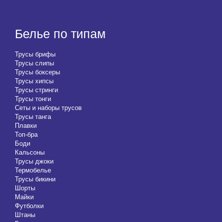
Белье по типам
Трусы брифы
Трусы слипы
Трусы боксеры
Трусы хипсы
Трусы стринги
Трусы тонги
Сеты и наборы трусов
Трусы танга
Плавки
Топ-бра
Боди
Кальсоны
Трусы джоки
Термобелье
Трусы бикини
Шорты
Майки
Футболки
Штаны