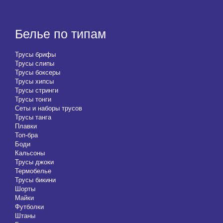
Белье по типам
Трусы брифы
Трусы слипы
Трусы боксеры
Трусы хипсы
Трусы стринги
Трусы тонги
Сеты и наборы трусов
Трусы танга
Плавки
Топ-бра
Боди
Кальсоны
Трусы джоки
Термобелье
Трусы бикини
Шорты
Майки
Футболки
Штаны