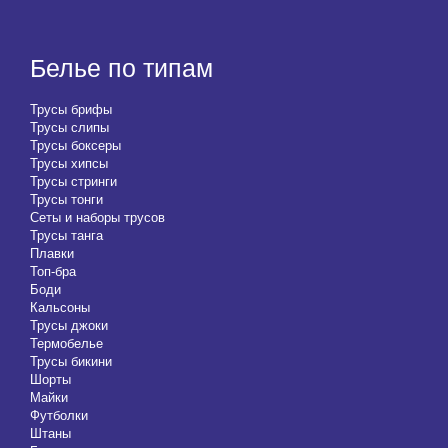
Белье по типам
Трусы брифы
Трусы слипы
Трусы боксеры
Трусы хипсы
Трусы стринги
Трусы тонги
Сеты и наборы трусов
Трусы танга
Плавки
Топ-бра
Боди
Кальсоны
Трусы джоки
Термобелье
Трусы бикини
Шорты
Майки
Футболки
Штаны