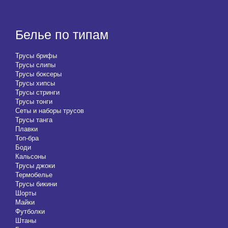
Белье по типам
Трусы брифы
Трусы слипы
Трусы боксеры
Трусы хипсы
Трусы стринги
Трусы тонги
Сеты и наборы трусов
Трусы танга
Плавки
Топ-бра
Боди
Кальсоны
Трусы джоки
Термобелье
Трусы бикини
Шорты
Майки
Футболки
Штаны