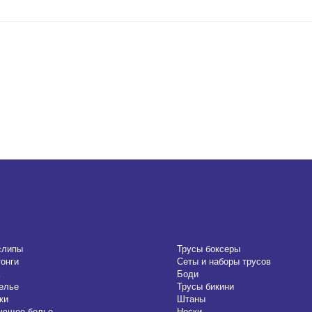
слипы
Трусы боксеры
тонги
Сеты и наборы трусов
Боди
елье
Трусы бикини
ки
Штаны
ающее белье
Носки