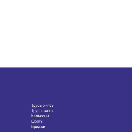
Трусы хипсы
Трусы танга
Кальсоны
Шорты
Бриджи