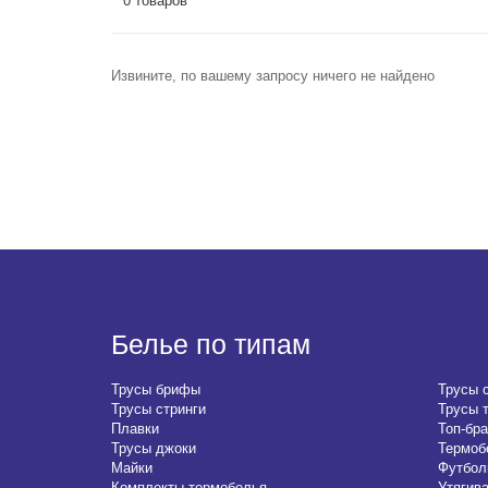
0 товаров
Извините, по вашему запросу ничего не найдено
Белье по типам
Трусы брифы
Трусы 
Трусы стринги
Трусы 
Плавки
Топ-бра
Трусы джоки
Термоб
Майки
Футбол
Комплекты термобелья
Утягив