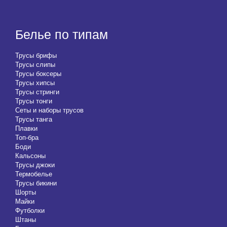
Белье по типам
Трусы брифы
Трусы слипы
Трусы боксеры
Трусы хипсы
Трусы стринги
Трусы тонги
Сеты и наборы трусов
Трусы танга
Плавки
Топ-бра
Боди
Кальсоны
Трусы джоки
Термобелье
Трусы бикини
Шорты
Майки
Футболки
Штаны