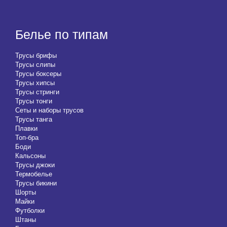
Белье по типам
Трусы брифы
Трусы слипы
Трусы боксеры
Трусы хипсы
Трусы стринги
Трусы тонги
Сеты и наборы трусов
Трусы танга
Плавки
Топ-бра
Боди
Кальсоны
Трусы джоки
Термобелье
Трусы бикини
Шорты
Майки
Футболки
Штаны