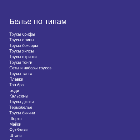
Белье по типам
Трусы брифы
Трусы слипы
Трусы боксеры
Трусы хипсы
Трусы стринги
Трусы тонги
Сеты и наборы трусов
Трусы танга
Плавки
Топ-бра
Боди
Кальсоны
Трусы джоки
Термобелье
Трусы бикини
Шорты
Майки
Футболки
Штаны