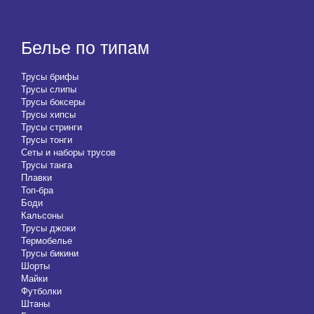
Белье по типам
Трусы брифы
Трусы слипы
Трусы боксеры
Трусы хипсы
Трусы стринги
Трусы тонги
Сеты и наборы трусов
Трусы танга
Плавки
Топ-бра
Боди
Кальсоны
Трусы джоки
Термобелье
Трусы бикини
Шорты
Майки
Футболки
Штаны