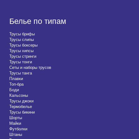
Белье по типам
Трусы брифы
Трусы слипы
Трусы боксеры
Трусы хипсы
Трусы стринги
Трусы тонги
Сеты и наборы трусов
Трусы танга
Плавки
Топ-бра
Боди
Кальсоны
Трусы джоки
Термобелье
Трусы бикини
Шорты
Майки
Футболки
Штаны