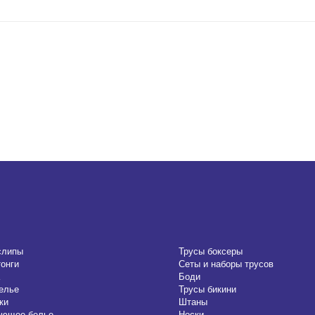
слипы
Трусы боксеры
тонги
Сеты и наборы трусов
Боди
елье
Трусы бикини
ки
Штаны
ающее белье
Носки