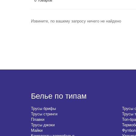
0 товаров
Извините, по вашему запросу ничего не найдено
Белье по типам
Трусы брифы
Трусы 
Трусы стринги
Трусы 
Плавки
Топ-бра
Трусы джоки
Термоб
Майки
Футбол
Комплекты термобелья
Утягив