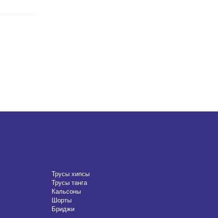
Трусы хипсы
Трусы танга
Кальсоны
Шорты
Бриджи