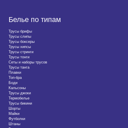
Белье по типам
Трусы брифы
Трусы слипы
Трусы боксеры
Трусы хипсы
Трусы стринги
Трусы тонги
Сеты и наборы трусов
Трусы танга
Плавки
Топ-бра
Боди
Кальсоны
Трусы джоки
Термобелье
Трусы бикини
Шорты
Майки
Футболки
Штаны