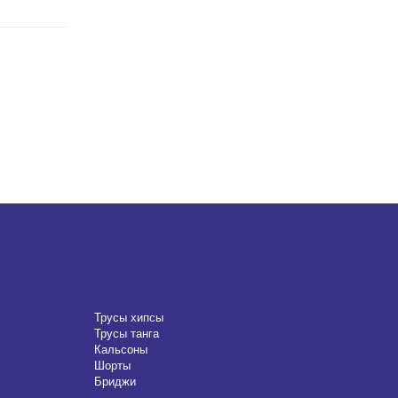
Трусы хипсы
Трусы танга
Кальсоны
Шорты
Бриджи