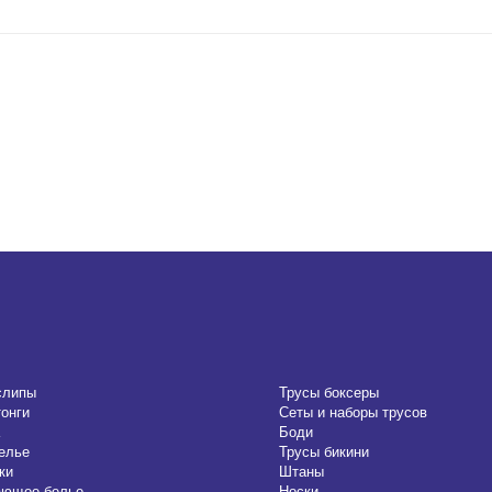
слипы
Трусы боксеры
тонги
Сеты и наборы трусов
Боди
елье
Трусы бикини
ки
Штаны
ающее белье
Носки