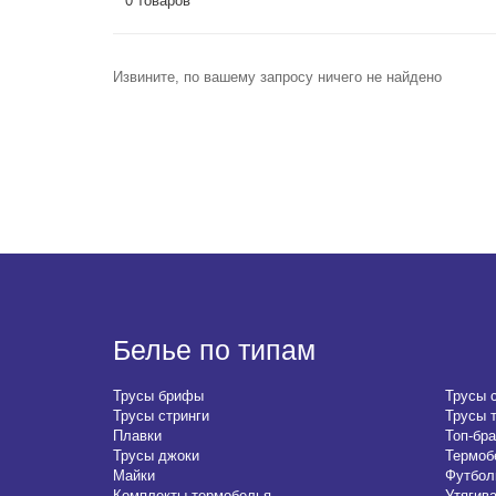
0 товаров
Извините, по вашему запросу ничего не найдено
Белье по типам
Трусы брифы
Трусы 
Трусы стринги
Трусы 
Плавки
Топ-бра
Трусы джоки
Термоб
Майки
Футбол
Комплекты термобелья
Утягив