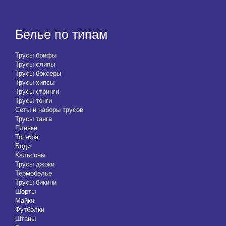
Белье по типам
Трусы брифы
Трусы слипы
Трусы боксеры
Трусы хипсы
Трусы стринги
Трусы тонги
Сеты и наборы трусов
Трусы танга
Плавки
Топ-бра
Боди
Кальсоны
Трусы джоки
Термобелье
Трусы бикини
Шорты
Майки
Футболки
Штаны